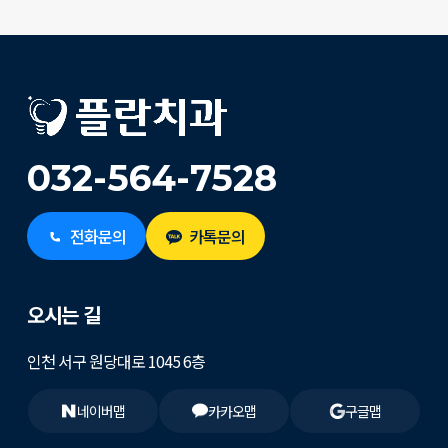
032-564-7528
전화문의
카톡문의
오시는 길
인천 서구 원당대로 1045 6층
네이버맵
카카오맵
구글맵