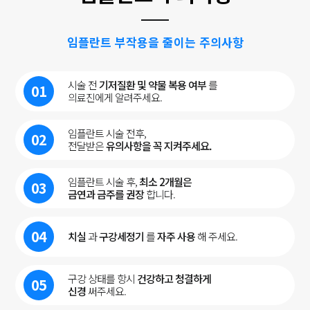
임플란트 부작용을 줄이는 주의사항
시술 전
기저질환 및 약물 복용 여부
를
01
의료진에게 알려주세요.
임플란트 시술 전후,
02
전달받은
유의사항을 꼭 지켜주세요.
임플란트 시술 후,
최소 2개월은
03
금연과 금주를 권장
합니다.
04
치실
과
구강세정기
를
자주 사용
해 주세요.
구강 상태를 항시
건강하고 청결하게
05
신경
써주세요.