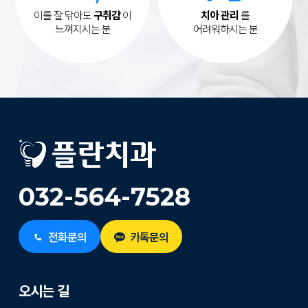
이를 잘 닦아도
구취감
이
치아 관리
를
느껴지시는 분
어려워하시는 분
032-564-7528
전화문의
카톡문의
오시는 길