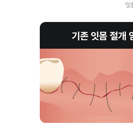
잇
기존 잇몸 절개