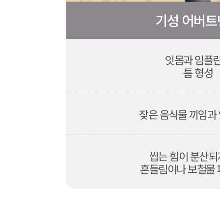
기성 어버트
잇몸과 임플
틈 형성
잦은 음식물 끼임과
씹는 힘이 분산되
흔들림이나 보철물 