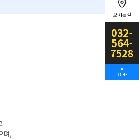
오시는길
032-
564-
7528
▲
TOP
,
으며,