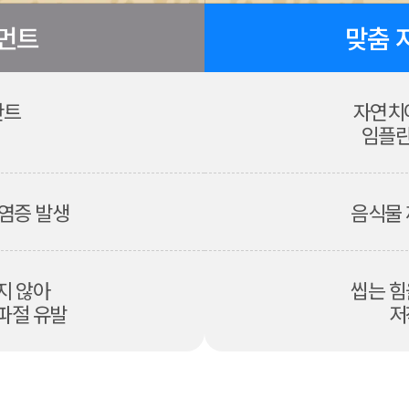
먼트
맞춤 
란트
자연치
임플란
 염증 발생
음식물 
지 않아
씹는 힘
파절 유발
저