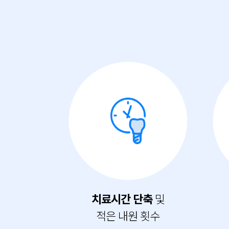
치료시간 단축
및
적은 내원 횟수