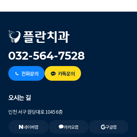
032-564-7528
전화문의
카톡문의
오시는 길
인천 서구 원당대로 1045 6층
네이버맵
카카오맵
구글맵