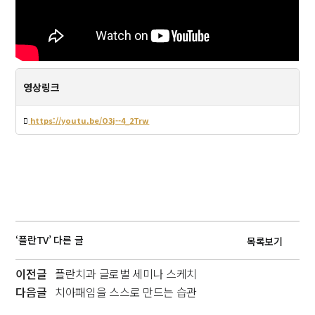
영상링크
https://youtu.be/O3j--4_2Trw
‘플란TV’ 다른 글
목록보기
이전글
플란치과 글로벌 세미나 스케치
다음글
치아패임을 스스로 만드는 습관