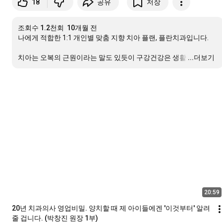
18
공유
저장
조회수 1.2천회
10개월 전
나에게 적합한 1:1 개인별 맞춤 지향 치아 플랜, 플란치과입니다. 

치아는 오복의 근원이라는 말도 있듯이 구강건강은 생활
…
...더보기
20:59
20년 치과의사 영업비밀. 양치할 때 제 아이들에겐 '이것부터' 알려
줄 겁니다. (박창진 원장 1부)