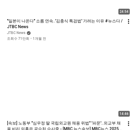
24:54
"일본이 나온다" 소름 연속..'김충식 특검법' 가려는 이유 #뉴스다 / 
JTBC News
JTBC News
조회수 71만회
1개월 전
•
14:46
[속보] 노동부 "심우정 딸 국립외교원 채용 위법" '파문'..외교부 채
용 비리 의혹은 공수처 수사중 - [MBC 뉴스속보] MBC뉴스 2025년 