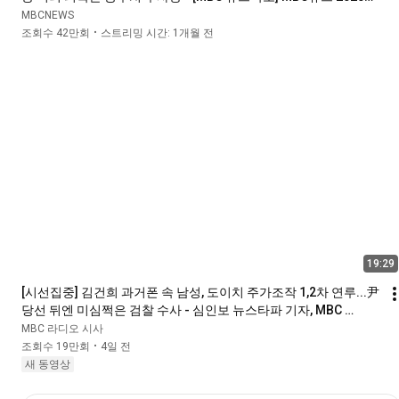
09월 10일
MBCNEWS
조회수 42만회
스트리밍 시간: 1개월 전
•
19:29
[시선집중] 김건희 과거폰 속 남성, 도이치 주가조작 1,2차 연루...尹 
당선 뒤엔 미심쩍은 검찰 수사 - 심인보 뉴스타파 기자, MBC 
251106 방송
MBC 라디오 시사
조회수 19만회
4일 전
•
새 동영상