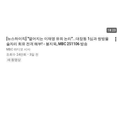
18:23
[뉴스하이킥] "옅어지는 이재명 유죄 논리"...대장동 1심과 쌍방울 
술자리 회유 전격 해부! - 봉지욱, MBC 251106 방송
MBC 라디오 시사
조회수 24만회
3일 전
•
새 동영상