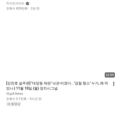
지식인사이드
조회수 829만회
2년 전
•
22:09
[강찬호 설주완] '대장동 재판' 뇌관 터졌다...'검찰 항소' 누가, 왜 막
았나 | 11월 10일 (월) 정치시그널
채널A News
조회수 5.7만회
5시간 전
•
새 동영상